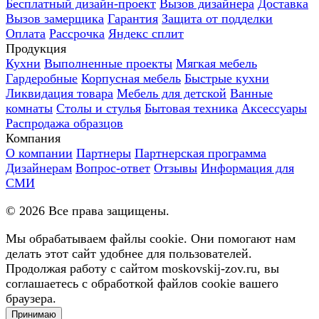
Бесплатный дизайн-проект
Вызов дизайнера
Доставка
Вызов замерщика
Гарантия
Защита от подделки
Оплата
Рассрочка
Яндекс сплит
Продукция
Кухни
Выполненные проекты
Мягкая мебель
Гардеробные
Корпусная мебель
Быстрые кухни
Ликвидация товара
Мебель для детской
Ванные
комнаты
Столы и стулья
Бытовая техника
Аксессуары
Распродажа образцов
Компания
О компании
Партнеры
Партнерская программа
Дизайнерам
Вопрос-ответ
Отзывы
Информация для
СМИ
©
2026
Все права защищены.
Мы обрабатываем файлы cookie. Они помогают нам
делать этот сайт удобнее для пользователей.
Продолжая работу с сайтом moskovskij-zov.ru, вы
соглашаетесь с обработкой файлов cookie вашего
браузера.
Принимаю