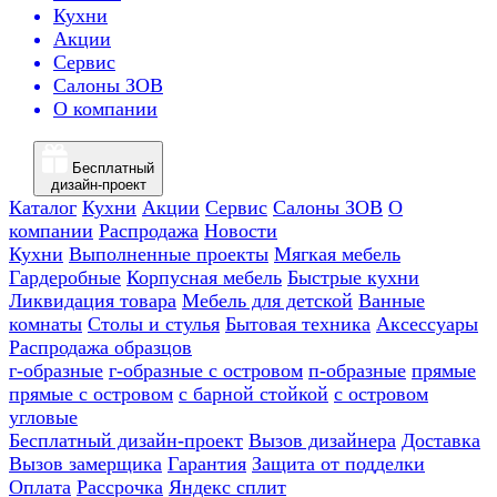
Кухни
Акции
Сервис
Салоны ЗОВ
О компании
Бесплатный
дизайн-проект
Каталог
Кухни
Акции
Сервис
Салоны ЗОВ
О
компании
Распродажа
Новости
Кухни
Выполненные проекты
Мягкая мебель
Гардеробные
Корпусная мебель
Быстрые кухни
Ликвидация товара
Мебель для детской
Ванные
комнаты
Столы и стулья
Бытовая техника
Аксессуары
Распродажа образцов
г-образные
г-образные с островом
п-образные
прямые
прямые с островом
с барной стойкой
с островом
угловые
Бесплатный дизайн-проект
Вызов дизайнера
Доставка
Вызов замерщика
Гарантия
Защита от подделки
Оплата
Рассрочка
Яндекс сплит