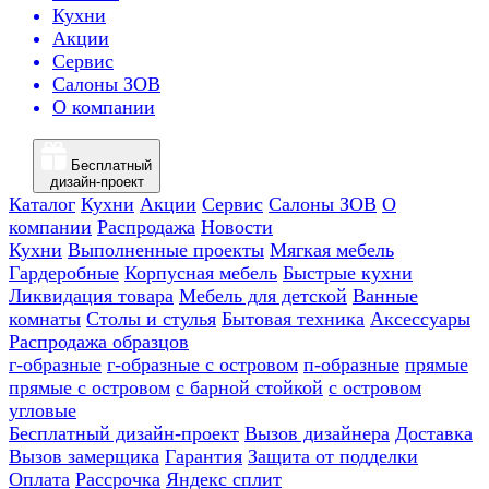
Кухни
Акции
Сервис
Салоны ЗОВ
О компании
Бесплатный
дизайн-проект
Каталог
Кухни
Акции
Сервис
Салоны ЗОВ
О
компании
Распродажа
Новости
Кухни
Выполненные проекты
Мягкая мебель
Гардеробные
Корпусная мебель
Быстрые кухни
Ликвидация товара
Мебель для детской
Ванные
комнаты
Столы и стулья
Бытовая техника
Аксессуары
Распродажа образцов
г-образные
г-образные с островом
п-образные
прямые
прямые с островом
с барной стойкой
с островом
угловые
Бесплатный дизайн-проект
Вызов дизайнера
Доставка
Вызов замерщика
Гарантия
Защита от подделки
Оплата
Рассрочка
Яндекс сплит