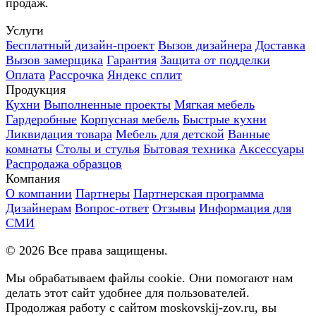
продаж.
Услуги
Бесплатный дизайн-проект
Вызов дизайнера
Доставка
Вызов замерщика
Гарантия
Защита от подделки
Оплата
Рассрочка
Яндекс сплит
Продукция
Кухни
Выполненные проекты
Мягкая мебель
Гардеробные
Корпусная мебель
Быстрые кухни
Ликвидация товара
Мебель для детской
Ванные
комнаты
Столы и стулья
Бытовая техника
Аксессуары
Распродажа образцов
Компания
О компании
Партнеры
Партнерская программа
Дизайнерам
Вопрос-ответ
Отзывы
Информация для
СМИ
©
2026
Все права защищены.
Мы обрабатываем файлы cookie. Они помогают нам
делать этот сайт удобнее для пользователей.
Продолжая работу с сайтом moskovskij-zov.ru, вы