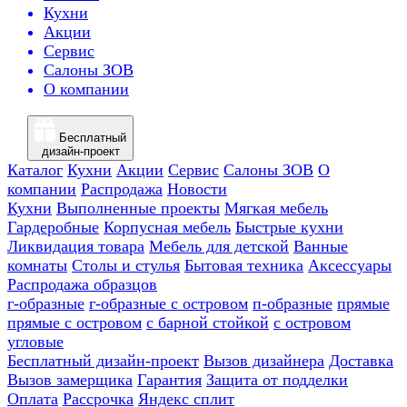
Кухни
Акции
Сервис
Салоны ЗОВ
О компании
Бесплатный
дизайн-проект
Каталог
Кухни
Акции
Сервис
Салоны ЗОВ
О
компании
Распродажа
Новости
Кухни
Выполненные проекты
Мягкая мебель
Гардеробные
Корпусная мебель
Быстрые кухни
Ликвидация товара
Мебель для детской
Ванные
комнаты
Столы и стулья
Бытовая техника
Аксессуары
Распродажа образцов
г-образные
г-образные с островом
п-образные
прямые
прямые с островом
с барной стойкой
с островом
угловые
Бесплатный дизайн-проект
Вызов дизайнера
Доставка
Вызов замерщика
Гарантия
Защита от подделки
Оплата
Рассрочка
Яндекс сплит