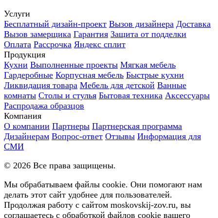
Услуги
Бесплатный дизайн-проект
Вызов дизайнера
Доставка
Вызов замерщика
Гарантия
Защита от подделки
Оплата
Рассрочка
Яндекс сплит
Продукция
Кухни
Выполненные проекты
Мягкая мебель
Гардеробные
Корпусная мебель
Быстрые кухни
Ликвидация товара
Мебель для детской
Ванные
комнаты
Столы и стулья
Бытовая техника
Аксессуары
Распродажа образцов
Компания
О компании
Партнеры
Партнерская программа
Дизайнерам
Вопрос-ответ
Отзывы
Информация для
СМИ
©
2026
Все права защищены.
Мы обрабатываем файлы cookie. Они помогают нам
делать этот сайт удобнее для пользователей.
Продолжая работу с сайтом moskovskij-zov.ru, вы
соглашаетесь с обработкой файлов cookie вашего