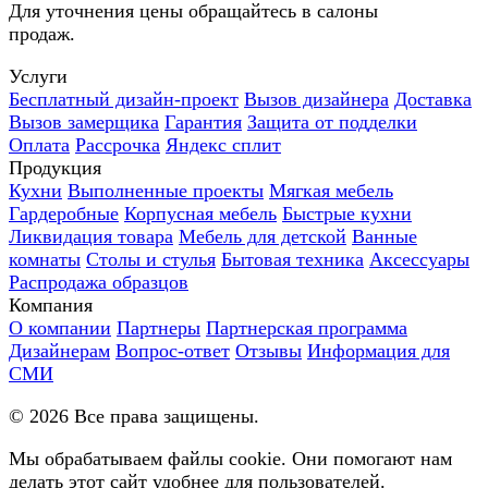
Для уточнения цены обращайтесь в салоны
продаж.
Услуги
Бесплатный дизайн-проект
Вызов дизайнера
Доставка
Вызов замерщика
Гарантия
Защита от подделки
Оплата
Рассрочка
Яндекс сплит
Продукция
Кухни
Выполненные проекты
Мягкая мебель
Гардеробные
Корпусная мебель
Быстрые кухни
Ликвидация товара
Мебель для детской
Ванные
комнаты
Столы и стулья
Бытовая техника
Аксессуары
Распродажа образцов
Компания
О компании
Партнеры
Партнерская программа
Дизайнерам
Вопрос-ответ
Отзывы
Информация для
СМИ
©
2026
Все права защищены.
Мы обрабатываем файлы cookie. Они помогают нам
делать этот сайт удобнее для пользователей.