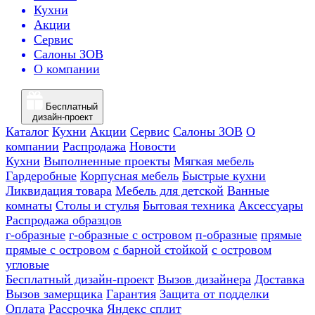
Кухни
Акции
Сервис
Салоны ЗОВ
О компании
Бесплатный
дизайн-проект
Каталог
Кухни
Акции
Сервис
Салоны ЗОВ
О
компании
Распродажа
Новости
Кухни
Выполненные проекты
Мягкая мебель
Гардеробные
Корпусная мебель
Быстрые кухни
Ликвидация товара
Мебель для детской
Ванные
комнаты
Столы и стулья
Бытовая техника
Аксессуары
Распродажа образцов
г-образные
г-образные с островом
п-образные
прямые
прямые с островом
с барной стойкой
с островом
угловые
Бесплатный дизайн-проект
Вызов дизайнера
Доставка
Вызов замерщика
Гарантия
Защита от подделки
Оплата
Рассрочка
Яндекс сплит