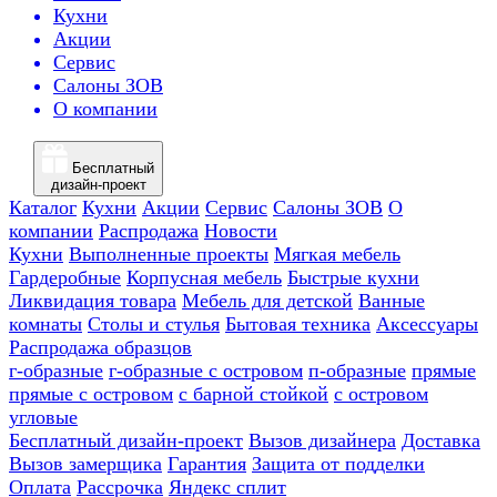
Кухни
Акции
Сервис
Салоны ЗОВ
О компании
Бесплатный
дизайн-проект
Каталог
Кухни
Акции
Сервис
Салоны ЗОВ
О
компании
Распродажа
Новости
Кухни
Выполненные проекты
Мягкая мебель
Гардеробные
Корпусная мебель
Быстрые кухни
Ликвидация товара
Мебель для детской
Ванные
комнаты
Столы и стулья
Бытовая техника
Аксессуары
Распродажа образцов
г-образные
г-образные с островом
п-образные
прямые
прямые с островом
с барной стойкой
с островом
угловые
Бесплатный дизайн-проект
Вызов дизайнера
Доставка
Вызов замерщика
Гарантия
Защита от подделки
Оплата
Рассрочка
Яндекс сплит