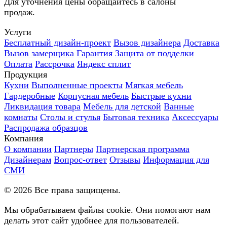
Для уточнения цены обращайтесь в салоны
продаж.
Услуги
Бесплатный дизайн-проект
Вызов дизайнера
Доставка
Вызов замерщика
Гарантия
Защита от подделки
Оплата
Рассрочка
Яндекс сплит
Продукция
Кухни
Выполненные проекты
Мягкая мебель
Гардеробные
Корпусная мебель
Быстрые кухни
Ликвидация товара
Мебель для детской
Ванные
комнаты
Столы и стулья
Бытовая техника
Аксессуары
Распродажа образцов
Компания
О компании
Партнеры
Партнерская программа
Дизайнерам
Вопрос-ответ
Отзывы
Информация для
СМИ
©
2026
Все права защищены.
Мы обрабатываем файлы cookie. Они помогают нам
делать этот сайт удобнее для пользователей.