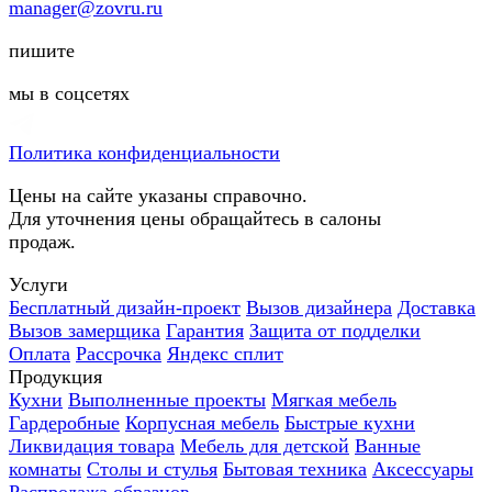
manager@zovru.ru
пишите
мы в соцсетях
Политика конфиденциальности
Цены на сайте указаны справочно.
Для уточнения цены обращайтесь в салоны
продаж.
Услуги
Бесплатный дизайн-проект
Вызов дизайнера
Доставка
Вызов замерщика
Гарантия
Защита от подделки
Оплата
Рассрочка
Яндекс сплит
Продукция
Кухни
Выполненные проекты
Мягкая мебель
Гардеробные
Корпусная мебель
Быстрые кухни
Ликвидация товара
Мебель для детской
Ванные
комнаты
Столы и стулья
Бытовая техника
Аксессуары
Распродажа образцов