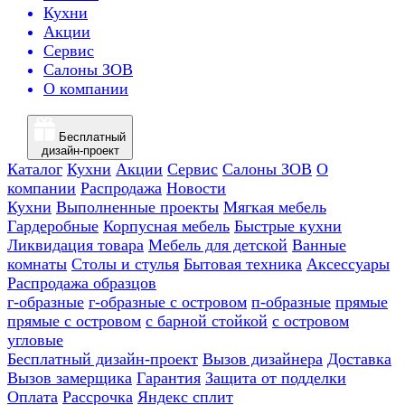
Кухни
Акции
Сервис
Салоны ЗОВ
О компании
Бесплатный
дизайн-проект
Каталог
Кухни
Акции
Сервис
Салоны ЗОВ
О
компании
Распродажа
Новости
Кухни
Выполненные проекты
Мягкая мебель
Гардеробные
Корпусная мебель
Быстрые кухни
Ликвидация товара
Мебель для детской
Ванные
комнаты
Столы и стулья
Бытовая техника
Аксессуары
Распродажа образцов
г-образные
г-образные с островом
п-образные
прямые
прямые с островом
с барной стойкой
с островом
угловые
Бесплатный дизайн-проект
Вызов дизайнера
Доставка
Вызов замерщика
Гарантия
Защита от подделки
Оплата
Рассрочка
Яндекс сплит