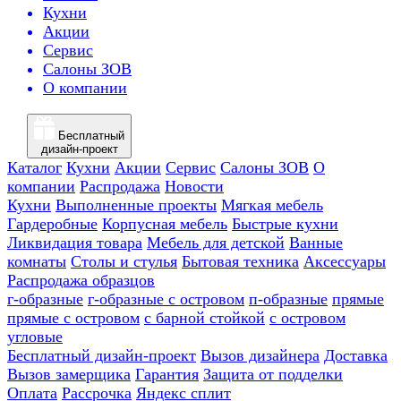
Кухни
Акции
Сервис
Салоны ЗОВ
О компании
Бесплатный
дизайн-проект
Каталог
Кухни
Акции
Сервис
Салоны ЗОВ
О
компании
Распродажа
Новости
Кухни
Выполненные проекты
Мягкая мебель
Гардеробные
Корпусная мебель
Быстрые кухни
Ликвидация товара
Мебель для детской
Ванные
комнаты
Столы и стулья
Бытовая техника
Аксессуары
Распродажа образцов
г-образные
г-образные с островом
п-образные
прямые
прямые с островом
с барной стойкой
с островом
угловые
Бесплатный дизайн-проект
Вызов дизайнера
Доставка
Вызов замерщика
Гарантия
Защита от подделки
Оплата
Рассрочка
Яндекс сплит