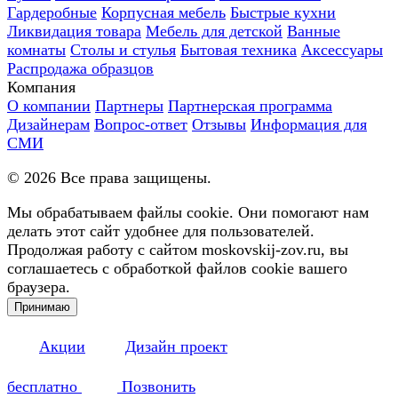
Гардеробные
Корпусная мебель
Быстрые кухни
Ликвидация товара
Мебель для детской
Ванные
комнаты
Столы и стулья
Бытовая техника
Аксессуары
Распродажа образцов
Компания
О компании
Партнеры
Партнерская программа
Дизайнерам
Вопрос-ответ
Отзывы
Информация для
СМИ
©
2026
Все права защищены.
Мы обрабатываем файлы cookie. Они помогают нам
делать этот сайт удобнее для пользователей.
Продолжая работу с сайтом moskovskij-zov.ru, вы
соглашаетесь с обработкой файлов cookie вашего
браузера.
Принимаю
Акции
Дизайн проект
бесплатно
Позвонить