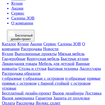
Кухни
Акции
Сервис
Салоны ЗОВ
О компании
Бесплатный
дизайн-проект
Каталог
Кухни
Акции
Сервис
Салоны ЗОВ
О
компании
Распродажа
Новости
Кухни
Выполненные проекты
Мягкая мебель
Гардеробные
Корпусная мебель
Быстрые кухни
Ликвидация товара
Мебель для детской
Ванные
комнаты
Столы и стулья
Бытовая техника
Аксессуары
Распродажа образцов
г-образные
г-образные с островом
п-образные
прямые
прямые с островом
с барной стойкой
с островом
угловые
Бесплатный дизайн-проект
Вызов дизайнера
Доставка
Вызов замерщика
Гарантия
Защита от подделки
Оплата
Рассрочка
Яндекс сплит