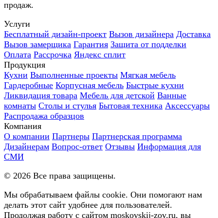
продаж.
Услуги
Бесплатный дизайн-проект
Вызов дизайнера
Доставка
Вызов замерщика
Гарантия
Защита от подделки
Оплата
Рассрочка
Яндекс сплит
Продукция
Кухни
Выполненные проекты
Мягкая мебель
Гардеробные
Корпусная мебель
Быстрые кухни
Ликвидация товара
Мебель для детской
Ванные
комнаты
Столы и стулья
Бытовая техника
Аксессуары
Распродажа образцов
Компания
О компании
Партнеры
Партнерская программа
Дизайнерам
Вопрос-ответ
Отзывы
Информация для
СМИ
©
2026
Все права защищены.
Мы обрабатываем файлы cookie. Они помогают нам
делать этот сайт удобнее для пользователей.
Продолжая работу с сайтом moskovskij-zov.ru, вы