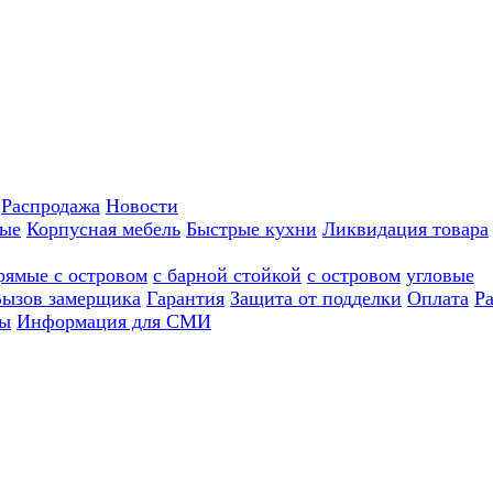
Распродажа
Новости
ные
Корпусная мебель
Быстрые кухни
Ликвидация товара
рямые с островом
с барной стойкой
с островом
угловые
ызов замерщика
Гарантия
Защита от подделки
Оплата
Р
ы
Информация для СМИ