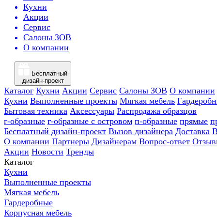
Кухни
Акции
Сервис
Салоны ЗОВ
О компании
Бесплатный
дизайн-проект
Каталог
Кухни
Акции
Сервис
Салоны ЗОВ
О компании
Кухни
Выполненные проекты
Мягкая мебель
Гардероб
Бытовая техника
Аксессуары
Распродажа образцов
г-образные
г-образные с островом
п-образные
прямые
п
Бесплатный дизайн-проект
Вызов дизайнера
Доставка
В
О компании
Партнеры
Дизайнерам
Вопрос-ответ
Отзыв
Акции
Новости
Тренды
Каталог
Кухни
Выполненные проекты
Мягкая мебель
Гардеробные
Корпусная мебель