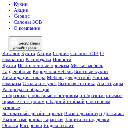
Кухни
Акции
Сервис
Салоны ЗОВ
О компании
Бесплатный
дизайн-проект
Каталог
Кухни
Акции
Сервис
Салоны ЗОВ
О
компании
Распродажа
Новости
Кухни
Выполненные проекты
Мягкая мебель
Гардеробные
Корпусная мебель
Быстрые кухни
Ликвидация товара
Мебель для детской
Ванные
комнаты
Столы и стулья
Бытовая техника
Аксессуары
Распродажа образцов
г-образные
г-образные с островом
п-образные
прямые
прямые с островом
с барной стойкой
с островом
угловые
Бесплатный дизайн-проект
Вызов дизайнера
Доставка
Вызов замерщика
Гарантия
Защита от подделки
Оплата
Рассрочка
Яндекс сплит