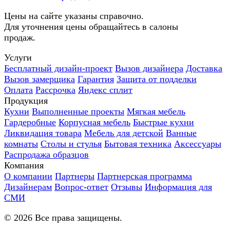
Цены на сайте указаны справочно.
Для уточнения цены обращайтесь в салоны
продаж.
Услуги
Бесплатный дизайн-проект
Вызов дизайнера
Доставка
Вызов замерщика
Гарантия
Защита от подделки
Оплата
Рассрочка
Яндекс сплит
Продукция
Кухни
Выполненные проекты
Мягкая мебель
Гардеробные
Корпусная мебель
Быстрые кухни
Ликвидация товара
Мебель для детской
Ванные
комнаты
Столы и стулья
Бытовая техника
Аксессуары
Распродажа образцов
Компания
О компании
Партнеры
Партнерская программа
Дизайнерам
Вопрос-ответ
Отзывы
Информация для
СМИ
©
2026
Все права защищены.