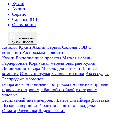
Кухни
Акции
Сервис
Салоны ЗОВ
О компании
Бесплатный
дизайн-проект
Каталог
Кухни
Акции
Сервис
Салоны ЗОВ
О
компании
Распродажа
Новости
Кухни
Выполненные проекты
Мягкая мебель
Гардеробные
Корпусная мебель
Быстрые кухни
Ликвидация товара
Мебель для детской
Ванные
комнаты
Столы и стулья
Бытовая техника
Аксессуары
Распродажа образцов
г-образные
г-образные с островом
п-образные
прямые
прямые с островом
с барной стойкой
с островом
угловые
Бесплатный дизайн-проект
Вызов дизайнера
Доставка
Вызов замерщика
Гарантия
Защита от подделки
Оплата
Рассрочка
Яндекс сплит