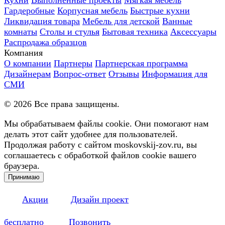
Гардеробные
Корпусная мебель
Быстрые кухни
Ликвидация товара
Мебель для детской
Ванные
комнаты
Столы и стулья
Бытовая техника
Аксессуары
Распродажа образцов
Компания
О компании
Партнеры
Партнерская программа
Дизайнерам
Вопрос-ответ
Отзывы
Информация для
СМИ
©
2026
Все права защищены.
Мы обрабатываем файлы cookie. Они помогают нам
делать этот сайт удобнее для пользователей.
Продолжая работу с сайтом moskovskij-zov.ru, вы
соглашаетесь с обработкой файлов cookie вашего
браузера.
Принимаю
Акции
Дизайн проект
бесплатно
Позвонить