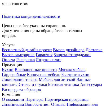
мы в соцсетях
Политика конфиденциальности
Цены на сайте указаны справочно.
Для уточнения цены обращайтесь в салоны
продаж.
Услуги
Бесплатный дизайн-проект
Вызов дизайнера
Доставка
Вызов замерщика
Гарантия
Защита от подделки
Оплата
Рассрочка
Яндекс сплит
Продукция
Кухни
Выполненные проекты
Мягкая мебель
Гардеробные
Корпусная мебель
Быстрые кухни
Ликвидация товара
Мебель для детской
Ванные
комнаты
Столы и стулья
Бытовая техника
Аксессуары
Распродажа образцов
Компания
О компании
Партнеры
Партнерская программа
Дизайнерам
Вопрос-ответ
Отзывы
Информация для