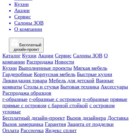
Кухни
Акции
Сервис
Салоны ЗОВ
О компании
Бесплатный
дизайн-проект
Каталог
Кухни
Акции
Сервис
Салоны ЗОВ
О
компании
Распродажа
Новости
Кухни
Выполненные проекты
Мягкая мебель
Гардеробные
Корпусная мебель
Быстрые кухни
Ликвидация товара
Мебель для детской
Ванные
комнаты
Столы и стулья
Бытовая техника
Аксессуары
Распродажа образцов
г-образные
г-образные с островом
п-образные
прямые
прямые с островом
с барной стойкой
с островом
угловые
Бесплатный дизайн-проект
Вызов дизайнера
Доставка
Вызов замерщика
Гарантия
Защита от подделки
Оплата
Рассрочка
Яндекс сплит