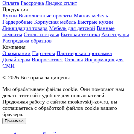
Оплата
Рассрочка
Яндекс сплит
Продукция
Кухни
Выполненные проекты
Мягкая мебель
Гардеробные
Корпусная мебель
Быстрые кухни
Ликвидация товара
Мебель для детской
Ванные
комнаты
Столы и стулья
Бытовая техника
Аксессуары
Распродажа образцов
Компания
О компании
Партнеры
Партнерская программа
Дизайнерам
Вопрос-ответ
Отзывы
Информация для
СМИ
©
2026
Все права защищены.
Мы обрабатываем файлы cookie. Они помогают нам
делать этот сайт удобнее для пользователей.
Продолжая работу с сайтом moskovskij-zov.ru, вы
соглашаетесь с обработкой файлов cookie вашего
браузера.
Принимаю