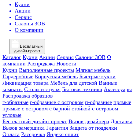
Кухни
Акции
Сервис
Салоны ЗОВ
О компании
Бесплатный
дизайн-проект
Каталог
Кухни
Акции
Сервис
Салоны ЗОВ
О
компании
Распродажа
Новости
Кухни
Выполненные проекты
Мягкая мебель
Гардеробные
Корпусная мебель
Быстрые кухни
Ликвидация товара
Мебель для детской
Ванные
комнаты
Столы и стулья
Бытовая техника
Аксессуары
Распродажа образцов
г-образные
г-образные с островом
п-образные
прямые
прямые с островом
с барной стойкой
с островом
угловые
Бесплатный дизайн-проект
Вызов дизайнера
Доставка
Вызов замерщика
Гарантия
Защита от подделки
Оплата
Рассрочка
Яндекс сплит