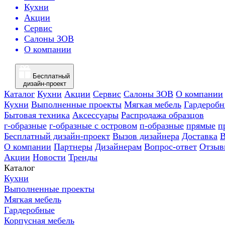
Кухни
Акции
Сервис
Салоны ЗОВ
О компании
Бесплатный
дизайн-проект
Каталог
Кухни
Акции
Сервис
Салоны ЗОВ
О компании
Кухни
Выполненные проекты
Мягкая мебель
Гардероб
Бытовая техника
Аксессуары
Распродажа образцов
г-образные
г-образные с островом
п-образные
прямые
п
Бесплатный дизайн-проект
Вызов дизайнера
Доставка
В
О компании
Партнеры
Дизайнерам
Вопрос-ответ
Отзыв
Акции
Новости
Тренды
Каталог
Кухни
Выполненные проекты
Мягкая мебель
Гардеробные
Корпусная мебель