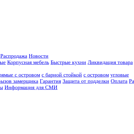
Распродажа
Новости
ные
Корпусная мебель
Быстрые кухни
Ликвидация товара
рямые с островом
с барной стойкой
с островом
угловые
ызов замерщика
Гарантия
Защита от подделки
Оплата
Р
ы
Информация для СМИ