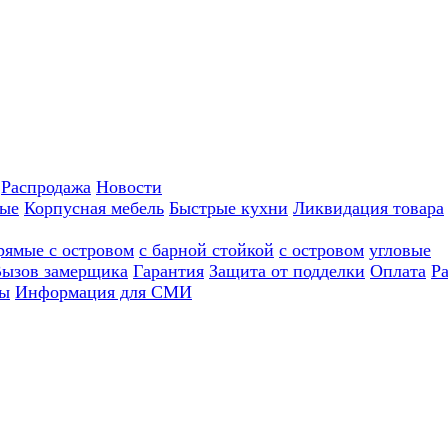
Распродажа
Новости
ные
Корпусная мебель
Быстрые кухни
Ликвидация товара
рямые с островом
с барной стойкой
с островом
угловые
ызов замерщика
Гарантия
Защита от подделки
Оплата
Р
ы
Информация для СМИ