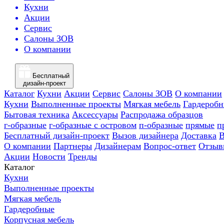
Кухни
Акции
Сервис
Салоны ЗОВ
О компании
Бесплатный
дизайн-проект
Каталог
Кухни
Акции
Сервис
Салоны ЗОВ
О компании
Кухни
Выполненные проекты
Мягкая мебель
Гардероб
Бытовая техника
Аксессуары
Распродажа образцов
г-образные
г-образные с островом
п-образные
прямые
п
Бесплатный дизайн-проект
Вызов дизайнера
Доставка
В
О компании
Партнеры
Дизайнерам
Вопрос-ответ
Отзыв
Акции
Новости
Тренды
Каталог
Кухни
Выполненные проекты
Мягкая мебель
Гардеробные
Корпусная мебель